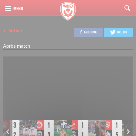
Retour
FACEBOOK
TWEETER
Après match