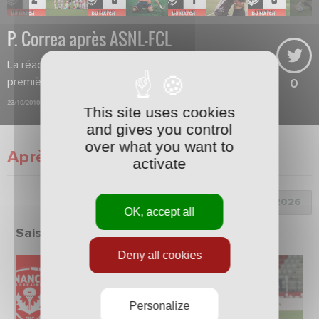
P. Correa après ASNL-FCL
La réaction de Pablo Correa après la
première victoire de la saison à Picot.
0
23/10/2010
This site uses cookies
and gives you control
over what you want to
Après match
activate
Choix de la saison :
OK, accept all
Saison 2025/2026
Deny all cookies
Personalize