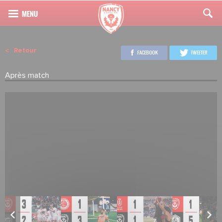
Retour
FACEBOOK
TWEETER
Après match