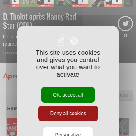
D. Tholot après Nancy-Red
Star (CDL)
0
Le coach a vu des progrès mais
regrette encore trop de fébrilité.
This site uses cookies
15/08/2018
and gives you control
over what you want to
activate
Après match
OK, accept all
Choix de la saison :
Saison 2025/2026
Deny all cookies
Personalize