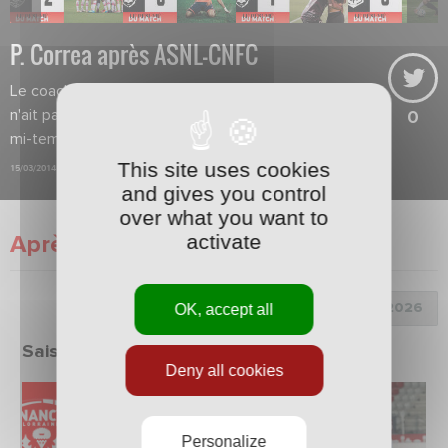
P. Correa après ASNL-CNFC
Le coach regrette que son équipe
n'ait pas doublé la mise en première
0
mi-temps.
This site uses cookies
15/03/2014
and gives you control
over what you want to
activate
Après match
Choix de la saison :
OK, accept all
Saison 2025/2026
Deny all cookies
Personalize