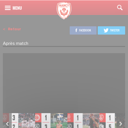
Retour
FACEBOOK
TWEETER
Après match