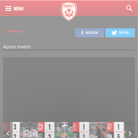
Retour
FACEBOOK
TWEETER
Après match