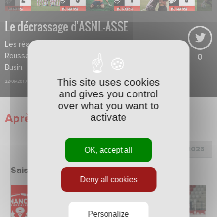
Le décrassage d'ASNL-ASSE
Les réactions du président
Rousselot, de Cuffaut, Diagne et
0
Busin.
This site uses cookies
22/05/2017
and gives you control
over what you want to
activate
Après match
Choix de la saison :
OK, accept all
Saison 2025/2026
Deny all cookies
Personalize