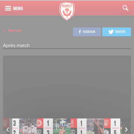
Retour
FACEBOOK
TWEETER
Après match