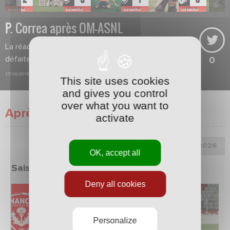
P. Correa après OM-ASNL
La réaction de Pablo Correa après la
défaite au stade Vélodrome (1-0).
0
17/10/2010
This site uses cookies
and gives you control
over what you want to
Après match
activate
Choix de la saison :
OK, accept all
Saison 2025/2026
Deny all cookies
Personalize