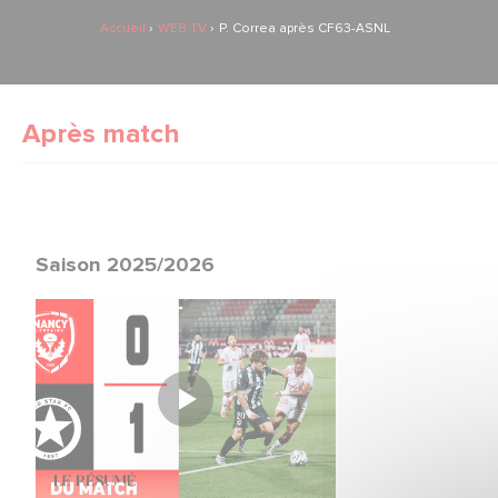
Accueil
WEB TV
P. Correa après CF63-ASNL
Après match
Saison 2025/2026