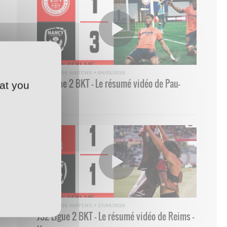
RÉSUMÉ DE MATCHS
•
04/05/2026
33 Ligue 2 BKT - Le résumé vidéo de Pau-
at you
Nancy
RÉSUMÉ DE MATCHS
•
27/04/2026
J32 Ligue 2 BKT - Le résumé vidéo de Reims -