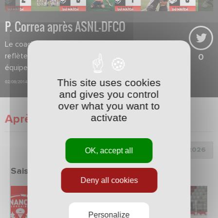
P. Correa après ASNL-DFCO
Le coach regrette que le résultat ne
reflète pas la performance de son
0
équipe.
This site uses cookies
02/08/2014
and gives you control
over what you want to
activate
Après match
Choix de la saison :
OK, accept all
Saison 2025/2026
Deny all cookies
Personalize