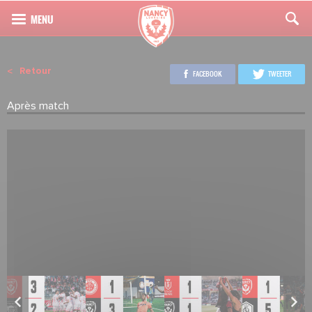
Retour
FACEBOOK
TWEETER
Après match