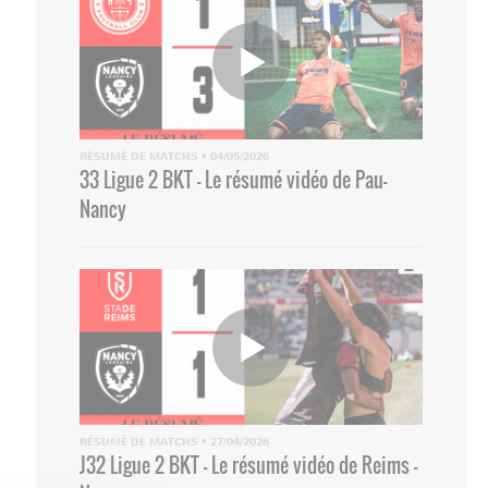
RÉSUMÉ DE MATCHS
•
04/05/2026
33 Ligue 2 BKT - Le résumé vidéo de Pau-
Nancy
RÉSUMÉ DE MATCHS
•
27/04/2026
J32 Ligue 2 BKT - Le résumé vidéo de Reims -