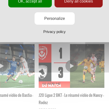
OK, accept all
Deny all cookies
résumé vidéo de Nancy -
J23 Ligue 2 BKT - Le résumé vidéo de Red
Personalize
Star - Nancy
Privacy policy
16/02/2026
résumé vidéo de Bastia -
J20 Ligue 2 BKT - Le résumé vidéo de Nancy -
Rodez