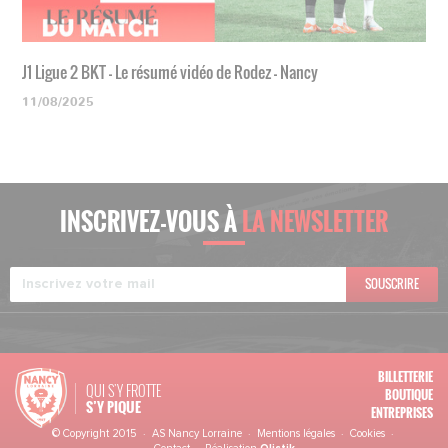
J1 Ligue 2 BKT - Le résumé vidéo de Rodez - Nancy
11/08/2025
INSCRIVEZ-VOUS À
LA NEWSLETTER
SOUSCRIRE
BILLETTERIE
QUI S'Y FROTTE
BOUTIQUE
S’Y PIQUE
ENTREPRISES
© Copyright 2015 · AS Nancy Lorraine ·
Mentions légales
·
Cookies
·