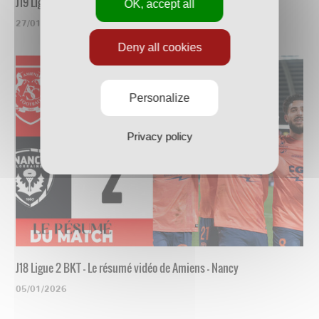
J19 Ligue 2 BKT - Le résumé vidéo de Nancy - Guingamp
OK, accept all
27/01/2026
Deny all cookies
Personalize
Privacy policy
J18 Ligue 2 BKT - Le résumé vidéo de Amiens - Nancy
05/01/2026