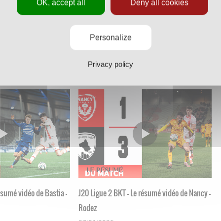
OK, accept all
Deny all cookies
résumé vidéo de Nancy -
J23 Ligue 2 BKT - Le résumé vidéo de Red
Personalize
Star - Nancy
Privacy policy
16/02/2026
résumé vidéo de Bastia -
J20 Ligue 2 BKT - Le résumé vidéo de Nancy -
Rodez