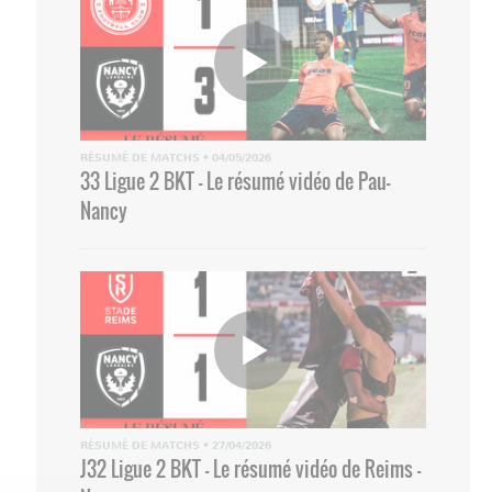
RÉSUMÉ DE MATCHS
•
04/05/2026
33 Ligue 2 BKT - Le résumé vidéo de Pau-
Nancy
RÉSUMÉ DE MATCHS
•
27/04/2026
J32 Ligue 2 BKT - Le résumé vidéo de Reims -