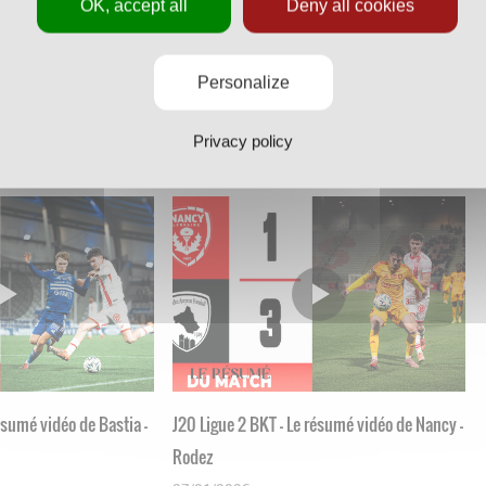
OK, accept all
Deny all cookies
résumé vidéo de Nancy -
J23 Ligue 2 BKT - Le résumé vidéo de Red
Personalize
Star - Nancy
Privacy policy
16/02/2026
résumé vidéo de Bastia -
J20 Ligue 2 BKT - Le résumé vidéo de Nancy -
Rodez