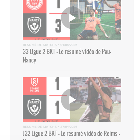
RÉSUMÉ DE MATCHS
•
04/05/2026
33 Ligue 2 BKT - Le résumé vidéo de Pau-
Nancy
RÉSUMÉ DE MATCHS
•
27/04/2026
J32 Ligue 2 BKT - Le résumé vidéo de Reims -