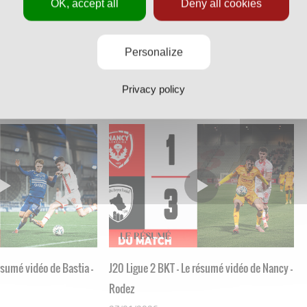
OK, accept all
Deny all cookies
résumé vidéo de Nancy -
J23 Ligue 2 BKT - Le résumé vidéo de Red
Personalize
Star - Nancy
Privacy policy
16/02/2026
résumé vidéo de Bastia -
J20 Ligue 2 BKT - Le résumé vidéo de Nancy -
Rodez