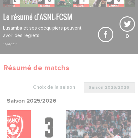
Le résumé d'ASNL-FCSM
Lusamba et ses coéquipiers peuvent
avoir des regrets.
0
13/09/2014
Résumé de matchs
Choix de la saison :
Saison 2025/2026