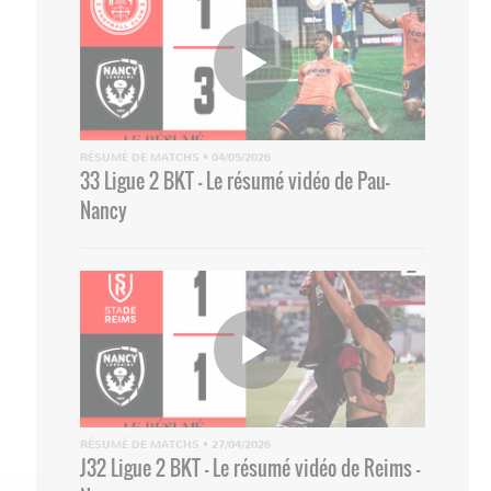
RÉSUMÉ DE MATCHS
•
04/05/2026
33 Ligue 2 BKT - Le résumé vidéo de Pau-
Nancy
RÉSUMÉ DE MATCHS
•
27/04/2026
J32 Ligue 2 BKT - Le résumé vidéo de Reims -