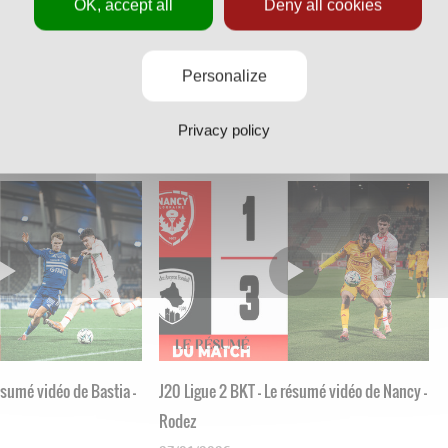
OK, accept all
Deny all cookies
résumé vidéo de Nancy -
J23 Ligue 2 BKT - Le résumé vidéo de Red
Personalize
Star - Nancy
Privacy policy
16/02/2026
résumé vidéo de Bastia -
J20 Ligue 2 BKT - Le résumé vidéo de Nancy -
Rodez