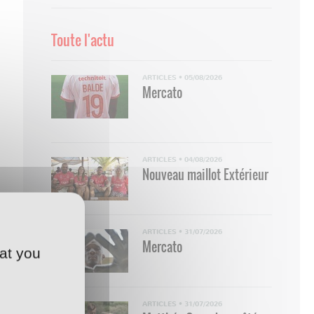
Toute l'actu
ARTICLES
•
05/08/2026
Mercato
ARTICLES
•
04/08/2026
Nouveau maillot Extérieur
ARTICLES
•
31/07/2026
Mercato
at you
ARTICLES
•
31/07/2026