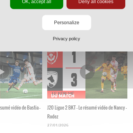
OK, accept all
Deny all cookies
résumé vidéo de Nancy -
J23 Ligue 2 BKT - Le résumé vidéo de Red
Star - Nancy
Personalize
16/02/2026
Privacy policy
résumé vidéo de Bastia -
J20 Ligue 2 BKT - Le résumé vidéo de Nancy -
Rodez
27/01/2026