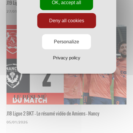
J19 Ligue 2 BKT - Le résumé vidéo de Nancy - Guingamp
OK, accept all
27/01/2026
Deny all cookies
Personalize
Privacy policy
J18 Ligue 2 BKT - Le résumé vidéo de Amiens - Nancy
05/01/2026