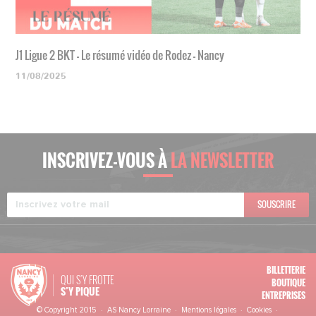
J1 Ligue 2 BKT - Le résumé vidéo de Rodez - Nancy
11/08/2025
INSCRIVEZ-VOUS À
LA NEWSLETTER
SOUSCRIRE
BILLETTERIE
QUI S'Y FROTTE
BOUTIQUE
S’Y PIQUE
ENTREPRISES
© Copyright 2015 · AS Nancy Lorraine ·
Mentions légales
·
Cookies
·