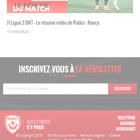
J1 Ligue 2 BKT - Le résumé vidéo de Rodez - Nancy
11/08/2025
INSCRIVEZ-VOUS À
LA NEWSLETTER
SOUSCRIRE
BILLETTERIE
QUI S'Y FROTTE
BOUTIQUE
S’Y PIQUE
ENTREPRISES
© Copyright 2015 · AS Nancy Lorraine ·
Mentions légales
·
Cookies
·