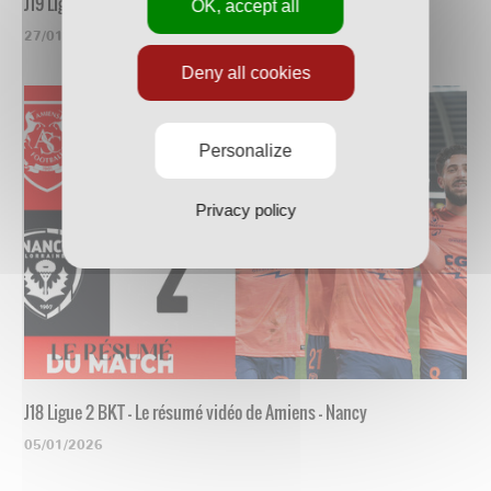
J19 Ligue 2 BKT - Le résumé vidéo de Nancy - Guingamp
OK, accept all
27/01/2026
Deny all cookies
Personalize
Privacy policy
J18 Ligue 2 BKT - Le résumé vidéo de Amiens - Nancy
05/01/2026