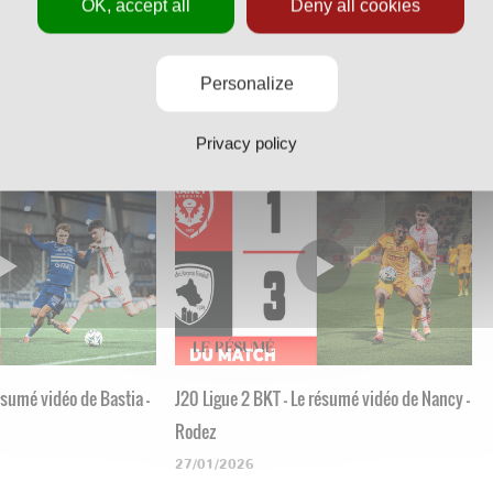
OK, accept all
Deny all cookies
résumé vidéo de Nancy -
J23 Ligue 2 BKT - Le résumé vidéo de Red
Star - Nancy
Personalize
16/02/2026
Privacy policy
résumé vidéo de Bastia -
J20 Ligue 2 BKT - Le résumé vidéo de Nancy -
Rodez
27/01/2026