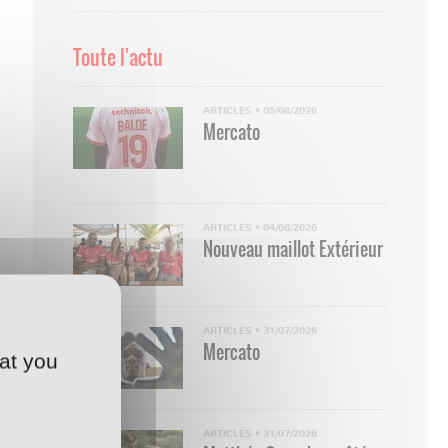
Toute l'actu
ARTICLES
•
05/08/2026
Mercato
ARTICLES
•
04/08/2026
Nouveau maillot Extérieur
ARTICLES
•
31/07/2026
Mercato
at you
ARTICLES
•
31/07/2026