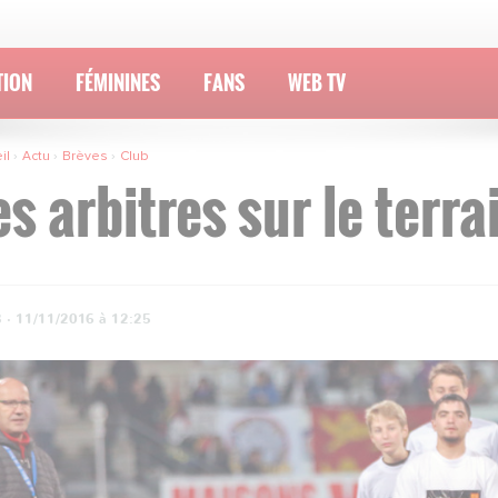
TION
FÉMININES
FANS
WEB TV
il
Actu
Brèves
Club
es arbitres sur le terra
 ·
11/11/2016 à 12:25