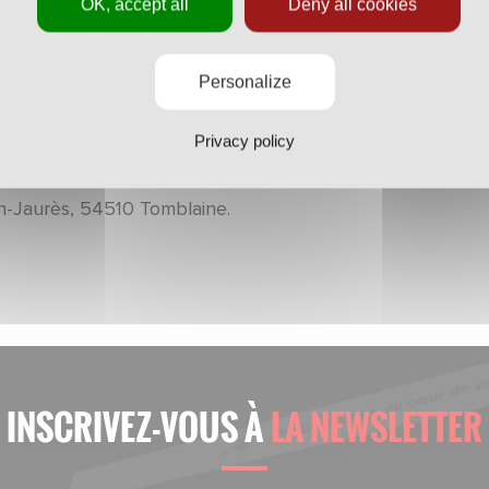
OK, accept all
Deny all cookies
ole d’arbitrage
de l’AS Nancy-Lorraine forme en permanen
oriques dispensés le mercredi de 18h à 19 au stade Raym
saque.
Personalize
Privacy policy
 personnes intéressées par cette formation et résidant d
vent envoyer leur candidature à
asnl@asnl.net
ou par cour
n-Jaurès, 54510 Tomblaine.
INSCRIVEZ-VOUS À
LA NEWSLETTER