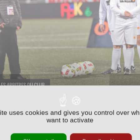
LES ARBITRES DU CLUB
 mi-temps du dernier match à Marcel-Picot, les arbitres 
site uses cookies and gives you control over wh
ffrontant les ramasseurs de balle. Ils ont ainsi pu démont
want to activate
on.