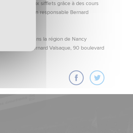
ce de nouveaux sifflets grâce à des cours
ond-Petit par son responsable Bernard
e préférence dans la région de Nancy
rier à ASNL, Bernard Valsaque, 90 boulevard