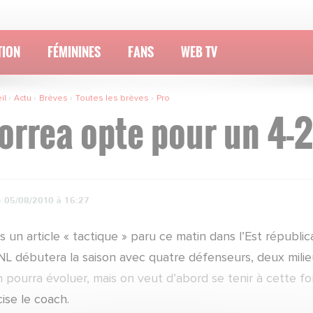
TION
FÉMININES
FANS
WEB TV
il
Actu
Brèves
Toutes les brèves
Pro
orrea opte pour un 4-2
·
05/08/2010 à 16:27
s un article « tactique » paru ce matin dans l’Est répub
NL débutera la saison avec quatre défenseurs, deux milieu
 pourra évoluer, mais on veut d’abord se tenir à cette fo
ise le coach.