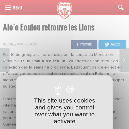
Alo’o Eoulou retrouve les Lions
05/08/2010 • 08:14
PARTAGER
TWEETER
Écarté du groupe camerounais pour la coupe du Monde en
Afrique du Sud,
Paul Alo’o Efoulou
va effectuer son retour en
sélection dès la semaine prochaine. L’attaquant nancéien est en
effet convoqué pour disputer un match amical en Pologne le
mercredi 11 août et rejoindra Berlin ce dimanche afin de participer
au stage de préparation.
This site uses cookies
D’autres nancéiens sont concernés par cette date du calendrier
international de la FIFA et évolueront sous leurs couleurs
and gives you control
nationales ce mercredi 11 août.
Bakaye Traoré
est convoqué
over what you want to
pour le match amical entre sa sélection nationale du Mali et la
activate
Guinée à 18h30 dans la banlieue marseillaise à Marignane.