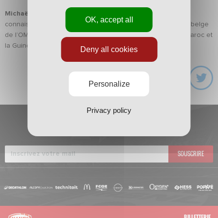
Michaël Chrétien
et
Youssouf Hadji
feront quant à eux
OK, accept all
connaissance avec leur nouveau sélectionneur, l’ex-coach belge
de l’OM Eric Gerets, à l’occasion de la rencontre entre le Maroc et
la Guinée équatoriale à 22 heures à Rabat.
Deny all cookies
Personalize
Privacy policy
INSCRIVEZ-VOUS À
LA NEWSLETTER
SOUSCRIRE
BILLETTERIE