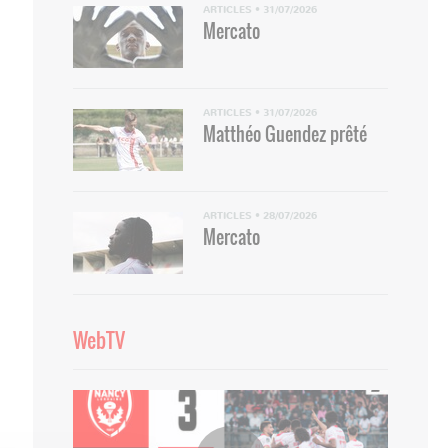
ARTICLES
•
31/07/2026
Mercato
ARTICLES
•
31/07/2026
Matthéo Guendez prêté
ARTICLES
•
28/07/2026
Mercato
WebTV