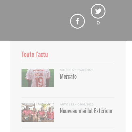
0
Saliou Ciss à l'école primaire Char
Toute l'actu
ARTICLES
•
05/08/2026
Mercato
ARTICLES
•
04/08/2026
Nouveau maillot Extérieur