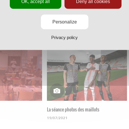
OK, accept all
Deny all cookies
Personalize
ase d'Ochey
Les U19 contre l'Armée de l'Air
30/05/2022
Privacy policy
La séance photos des maillots
19/07/2021