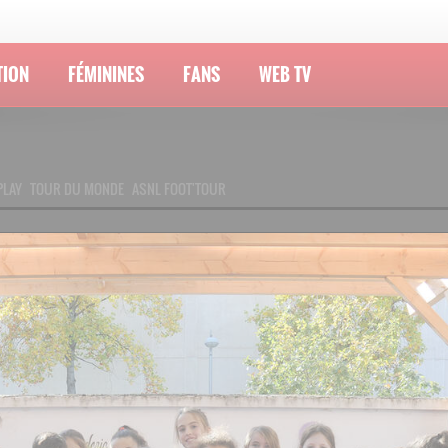
TION
FÉMININES
FANS
WEB TV
PLAY
TOUR DU MONDE
ASNL FOOT'TOUR