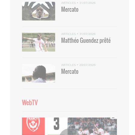
ARTICLES
•
31/07/2026
Mercato
ARTICLES
•
31/07/2026
Matthéo Guendez prêté
ARTICLES
•
28/07/2026
Mercato
WebTV