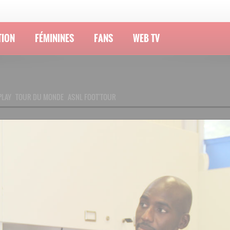
TION
FÉMININES
FANS
WEB TV
PLAY
TOUR DU MONDE
ASNL FOOT'TOUR