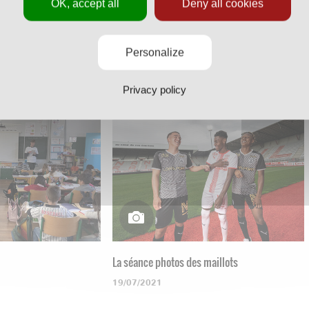
OK, accept all
Deny all cookies
Personalize
ase d'Ochey
Les U19 contre l'Armée de l'Air
30/05/2022
Privacy policy
La séance photos des maillots
19/07/2021