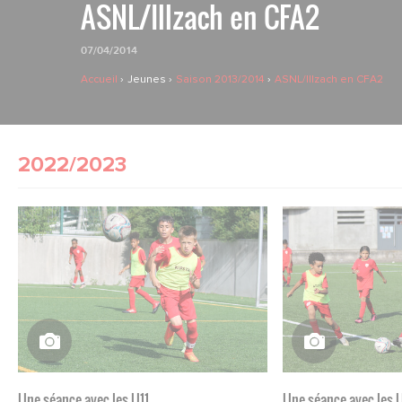
ASNL/Illzach en CFA2
07/04/2014
Accueil
Jeunes
Saison 2013/2014
ASNL/Illzach en CFA2
2022/2023
Une séance avec les U11
Une séance avec les 