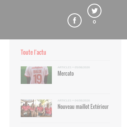
0
Tobias Badila et Clément Lenglet.
Toute l'actu
ARTICLES
•
05/08/2026
Mercato
ARTICLES
•
04/08/2026
Nouveau maillot Extérieur