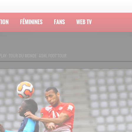
TION
FÉMININES
FANS
WEB TV
PLAY
TOUR DU MONDE
ASNL FOOT'TOUR