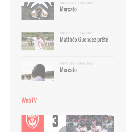
ARTICLES
•
31/07/2026
Mercato
ARTICLES
•
31/07/2026
Matthéo Guendez prêté
ARTICLES
•
28/07/2026
Mercato
WebTV