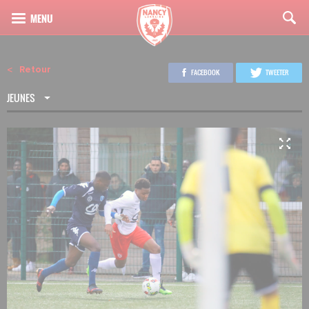
Retour
FACEBOOK
TWEETER
JEUNES
4
23