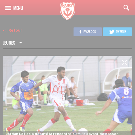
Retour
FACEBOOK
TWEETER
JEUNES
3
17