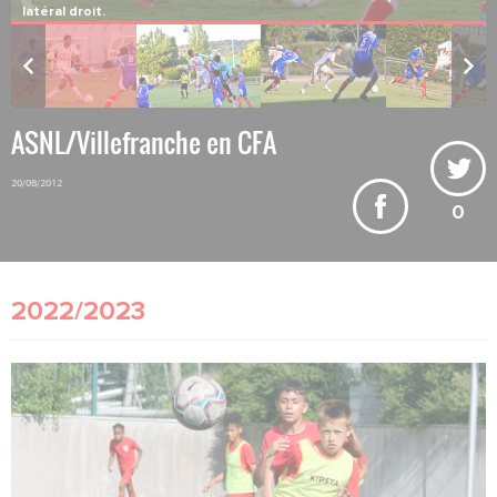
Le gardien de Villefranche boxe devant Tobias Badila.
ASNL/Villefranche en CFA
20/08/2012
0
2022/2023