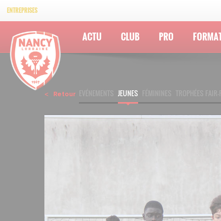
ENTREPRISES
ACTU
CLUB
PRO
FORMA
EVÉNEMENTS
JEUNES
FÉMININES
TROPHÉES FAIR-
Retour