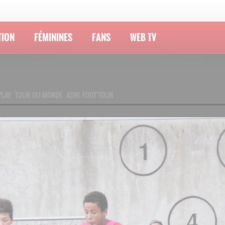
TION
FÉMININES
FANS
WEB TV
PLAY
TOUR DU MONDE
ASNL FOOT'TOUR