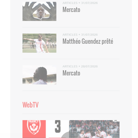
ARTICLES
•
31/07/2026
Mercato
ARTICLES
•
31/07/2026
Matthéo Guendez prêté
ARTICLES
•
28/07/2026
Mercato
WebTV