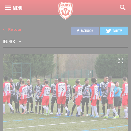
Retour
FACEBOOK
TWEETER
JEUNES
3
14