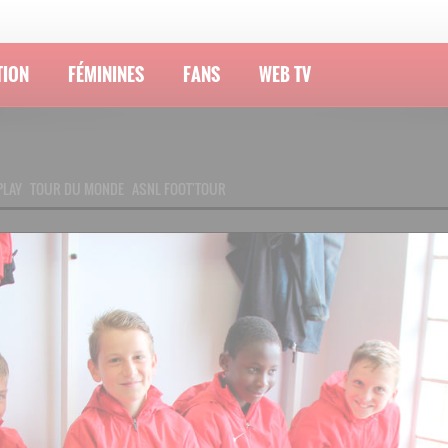
TION
FÉMININES
FANS
WEB TV
PLAY
TOUR DU MONDE
ASNL FOOT'TOUR