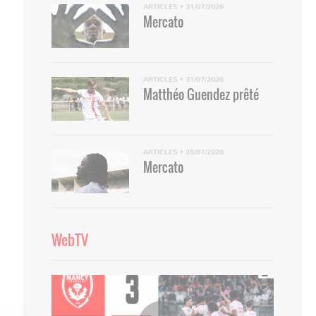
ARTICLES
•
31/07/2026
Mercato
ARTICLES
•
31/07/2026
Matthéo Guendez prêté
ARTICLES
•
28/07/2026
Mercato
WebTV