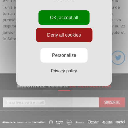
en Tunisie par la sélection U17 du Rwanda (un nul 2-2 contre la
Tunisie et une victoire 2-0 contre le stade Africain). Le milieu de
terrain de l’ASNL défendait les couleurs de son pays pour la
OK, accept all
première fois. Il devrait rapidement retrouver sa sélection qui va
disputer sur ses terres la coupe d’Afrique des nations du 1er au 22
janvier prochain. Le Rwanda affrontera le Burkina Faso, l'Égypte et
Deny all cookies
le Sénégal.
Personalize
Privacy policy
INSCRIVEZ-VOUS À
LA NEWSLETTER
SOUSCRIRE