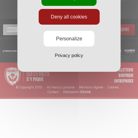
INSCRIVEZ-VOUS À
LA NEWSLETTER
Deny all cookies
SOUSCRIRE
Personalize
Privacy policy
BILLETTERIE
QUI S'Y FROTTE
BOUTIQUE
S’Y PIQUE
ENTREPRISES
© Copyright 2015 · AS Nancy Lorraine ·
Mentions légales
·
Cookies
·
Contact
· Réalisation
Olistik