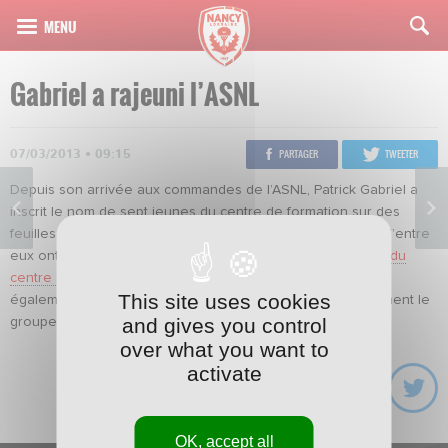
Gabriel a rajeuni l’ASNL
07/03/2013 • 09:15
PARTAGER
TWEETER
Depuis son arrivée aux commandes de l’ASNL, Patrick Gabriel a
inscrit le nom de sept jeunes du centre de formation sur des
feuilles de match de Ligue 1 ou de coupe de France. Cinq d’entre
eux ont même fêté leurs débuts en professionnel. Le
blog du
centre de formation
répertorie tous ces joueurs et dresse
This site uses cookies
également la liste de ceux qui ont déjà intégré ponctuellement le
and gives you control
groupe pro à l’entraînement.
over what you want to
activate
OK, accept all