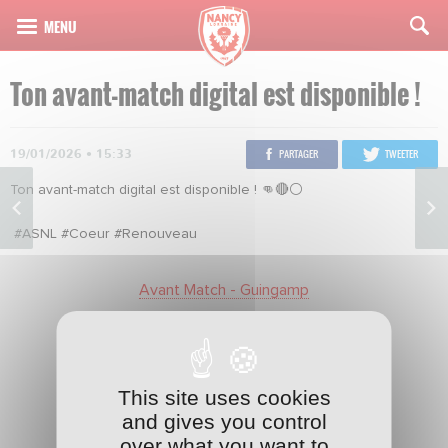
Ton avant-match digital est disponible !
19/01/2026 • 15:33
PARTAGER
TWEETER
Ton avant-match digital est disponible !
👊
🔴
⚪️
#ASNL
#Coeur
#Renouveau
Avant Match - Guingamp
This site uses cookies
and gives you control
over what you want to