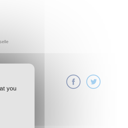
elle
at you