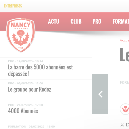
Informations déplacement – Match à
ENTREPRISES
Dunkerque
PRO ·
15/08/2025 - 12:00
ACTU
CLUB
PRO
FORMA
LE GROUPE #ASNLUSBCO
FORMATION ·
15/08/2025 - 08:00
Accue
L'AS Nancy Lorraine recrute un
L
kinésithérapeute
PRO ·
14/08/2025 - 10:14
La barre des 5000 abonnées est
dépassée !
FORM
PRO ·
09/08/2025 - 12:00
Le groupe pour Rodez
PRO ·
21/07/2025 - 17:00
4000 Abonnés
⚔️ 
FORMATION ·
08/07/2025 - 19:00