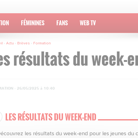
TION
FÉMININES
FANS
WEB TV
il
Actu
Brèves
Formation
es résultats du week-e
ATION ·
26/05/2025 à 10:40
LES RÉSULTATS DU WEEK-END
Découvrez les résultats du week-end pour les jeunes du 