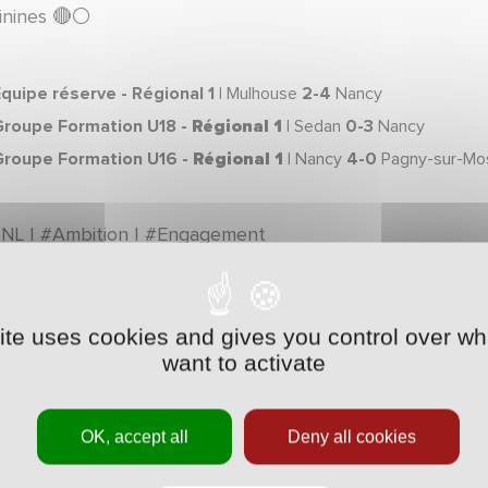
inines 🔴⚪️
quipe réserve - Régional 1 |
Mulhouse
2-4
Nancy
Groupe Formation U18 -
Régional 1
|
Sedan
0-3
Nancy
Groupe Formation U16 -
Régional 1
|
Nancy
4-0
Pagny-sur-Mos
NL I #Ambition I #Engagement
site uses cookies and gives you control over wh
want to activate
OK, accept all
Deny all cookies