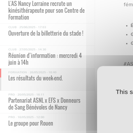
L'AS Nancy Lorraine recrute un
fém
kinésithérapeute pour son Centre de
Formation
É
CLUB ·
25/06/2025 - 17:03
Ouverture de la billetterie du stade !
CLUB ·
27/05/2025 - 14:30
Réunion d’information : mercredi 4
juin à 14h
#AS
FORMATION ·
26/05/2025 - 10:40
Les résultats du week-end.
This 
PRO ·
20/05/2025 - 16:11
Partenariat ASNL x EFS x Donneurs
de Sang Bénévoles de Nancy
PRO ·
16/05/2025 - 12:00
Le groupe pour Rouen