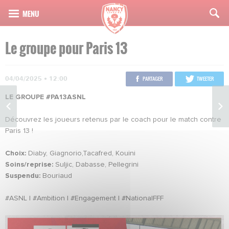
Le groupe pour Paris 13
04/04/2025 • 12:00
PARTAGER
TWEETER
LE GROUPE #PA13ASNL
Découvrez les joueurs retenus par le coach pour le match contre
Paris 13 !
Choix:
Diaby, Giagnorio,Tacafred, Kouini
Soins/reprise:
Suljic, Dabasse, Pellegrini
Suspendu:
Bouriaud
#ASNL I #Ambition I #Engagement I #NationalFFF