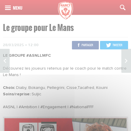
Le groupe pour Le Mans
28/03/2025 • 12:00
PARTAGER
TWEETER
LE GROUPE #ASNLLMFC
Découvrez les joueurs retenus par le coach pour le match contre
Le Mans !
Choix:
Diaby, Bokangu, Pellegrini, Cisse,Tacafred, Kouini
Soins/reprise:
Suljic
#ASNL I #Ambition I #Engagement I #NationalFFF