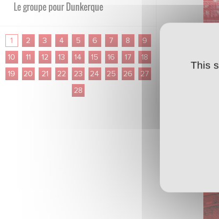
Le groupe pour Dunkerque
FORMATION ·
08/05/2026 - 19:30
1
2
3
4
5
6
7
8
9
Le programme du week-end
10
11
12
13
14
15
16
17
18
This 
FORMATION ·
04/05/2026 - 19:00
19
20
21
22
23
24
25
26
27
Les résultats du week-end
28
PRO ·
02/05/2026 - 12:00
Le groupe pour Pau
FORMATION ·
01/05/2026 - 19:00
Le programme du week-end
FORMATION ·
27/04/2026 - 14:30
Les résultats du week-end
PRO ·
25/04/2026 - 09:30