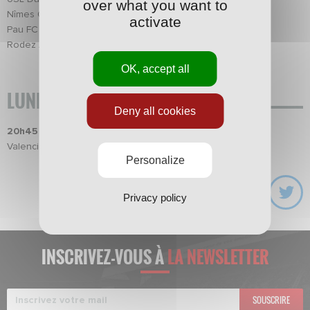
over what you want to
Nîmes Olympique – Chamois Niortais FC
activate
Pau FC – AC Ajaccio
Rodez Aveyron Football – Quevilly Rouen
OK, accept all
LUNDI 1ER NOVEMBRE
Deny all cookies
20h45 sur beIN Sports 1
Valenciennes FC – AJ Auxerre
Personalize
Privacy policy
INSCRIVEZ-VOUS À
LA NEWSLETTER
SOUSCRIRE