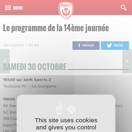
Le programme de la 14ème journée
30/10/2021 • 10:44
PARTAGER
TWEETER
SAMEDI 30 OCTOBRE
15h00 sur beIN Sports 2
Toulouse FC – EA Guingamp
19h00 sur Prime vidéo
AS Nancy Lorraine – FC Sochaux-Montbéliard (match directeur)
SC Bastia – Amiens SC
This site uses cookies
SM Caen – Grenoble Foot 38
Dijon FCO – Paris FC
and gives you control
USL Dunkerque – Havre AC