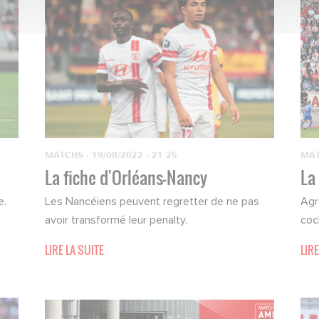
MATCHS
·
19/08/2022 - 21:25
MA
La fiche d'Orléans-Nancy
La
e.
Les Nancéiens peuvent regretter de ne pas
Agr
avoir transformé leur penalty.
coc
LIRE LA SUITE
LIRE