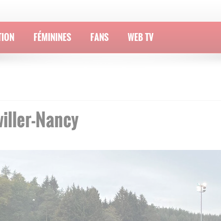
TION
FÉMININES
FANS
WEB TV
willer-Nancy