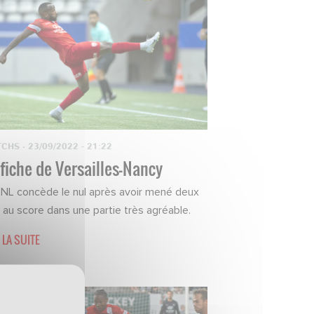
TCHS
·
23/09/2022 - 21:22
 fiche de Versailles-Nancy
SNL concède le nul après avoir mené deux
s au score dans une partie très agréable.
 LA SUITE