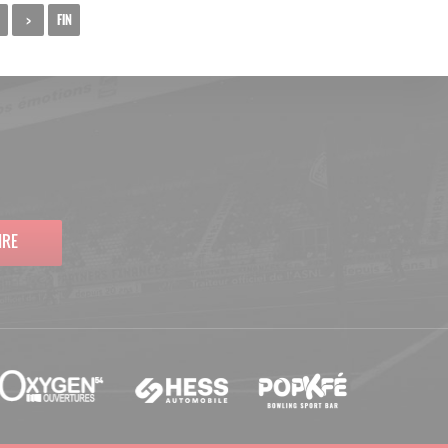
>
FIN
IRE