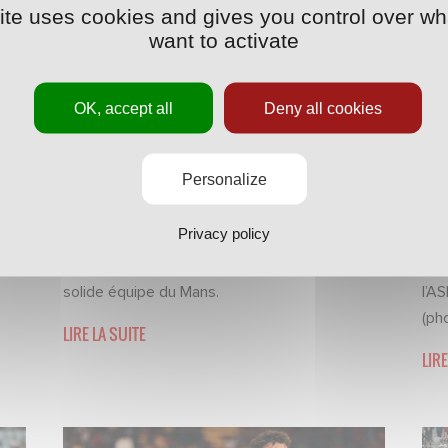
site uses cookies and gives you control over wh
want to activate
OK, accept all
Deny all cookies
Personalize
MATCHS
·
09/09/2022 - 21:25
MA
La fiche de Nancy-Le Mans
La
Privacy policy
son
L’ASNL s’est logiquement imposée face à une
En 
solide équipe du Mans.
l’AS
(pho
LIRE LA SUITE
LIRE