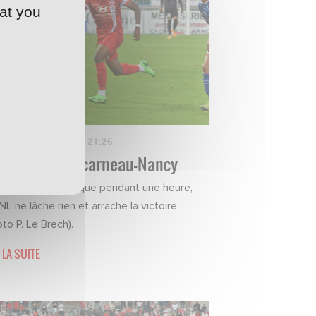
at you
TCHS
·
02/09/2022 - 21:26
 fiche de Concarneau-Nancy
infériorité numérique pendant une heure,
NL ne lâche rien et arrache la victoire
to P. Le Brech).
 LA SUITE