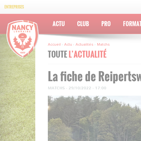
ENTREPRISES
ACTU
CLUB
PRO
FORMA
Accueil
Actu
Actualités
Matchs
TOUTE
L’ACTUALITÉ
La fiche de Reiperts
MATCHS
·
29/10/2022 - 17:00