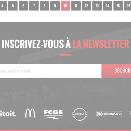
4
5
6
7
8
9
10
11
12
13
14
15
16
INSCRIVEZ-VOUS À
LA NEWSLETTER
SOUSCR