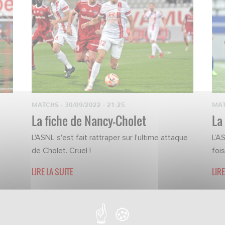
MATCHS
·
30/09/2022 - 21:25
MA
La fiche de Nancy-Cholet
La
L'ASNL s'est fait rattraper sur l'ultime attaque
L’A
de Cholet. Cruel !
foi
LIRE LA SUITE
LIRE