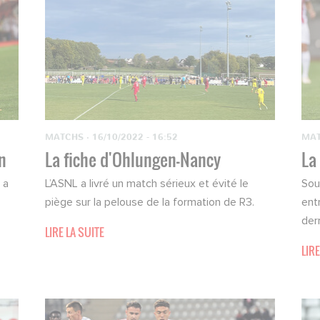
MATCHS
·
16/10/2022 - 16:52
MA
n
La fiche d'Ohlungen-Nancy
La
 a
L’ASNL a livré un match sérieux et évité le
Sou
piège sur la pelouse de la formation de R3.
ent
der
LIRE LA SUITE
LIRE