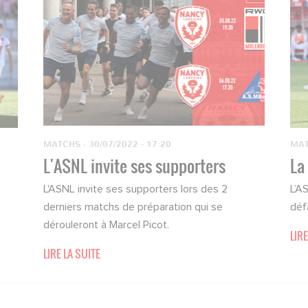
MATCHS
·
30/07/2022 - 17:20
MA
L'ASNL invite ses supporters
La
L'ASNL invite ses supporters lors des 2
L’A
derniers matchs de préparation qui se
déf
dérouleront à Marcel Picot.
LIRE
LIRE LA SUITE