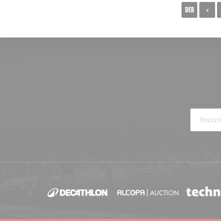
DEB
<