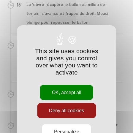
15'
Lefebvre récupère le ballon au milieu de
terrain, s'avance et frappe du droit. Mpasi
plonge pour repousser le ballon.
23'
Bassi talonne pour Biron, qui crochète son
This site uses cookies
défenseur et frappe du droit dans la surface.
and gives you control
Superbe réflexe de Mpasi qui détourne le
over what you want to
activate
ballon du bout des doigts.
OK, accept all
30'
Une frappe de Ciss à vingt mètres est boxée
par Mpassi.
Deny all cookies
35'
Scheidler frappe un coup-franc lointain. Son tir
Personalize