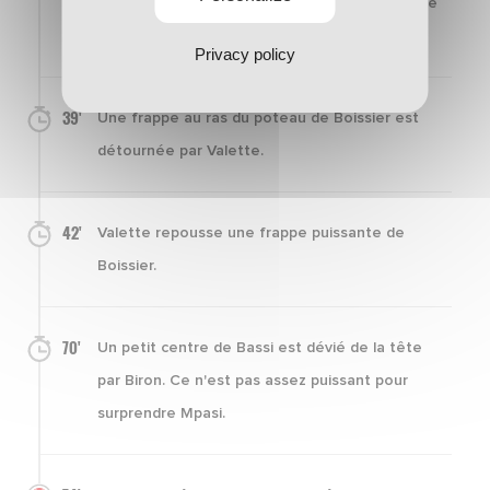
vicieux est détourné de façon peu académique
par Mpasi.
Privacy policy
39'
Une frappe au ras du poteau de Boissier est
détournée par Valette.
42'
Valette repousse une frappe puissante de
Boissier.
70'
Un petit centre de Bassi est dévié de la tête
par Biron. Ce n'est pas assez puissant pour
surprendre Mpasi.