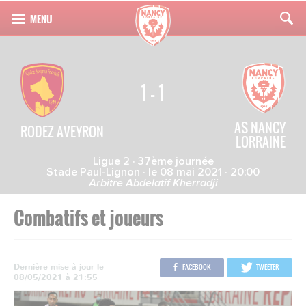
1 - 1
AS NANCY
RODEZ AVEYRON
LORRAINE
Ligue 2 · 37ème journée
Stade Paul-Lignon · le 08 mai 2021 · 20:00
Arbitre Abdelatif Kherradji
Combatifs et joueurs
Dernière mise à jour le
FACEBOOK
TWEETER
08/05/2021 à 21:55