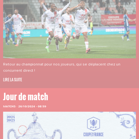
Retour au championnat pour nos joueurs, qui se déplacent chez un
concurrent direct !
LIRE LA SUITE
Jour de match
MATCHS
·
26/10/2024 - 08:59