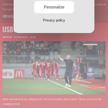
L'AS Nancy Lorraine a concédé un match nul lors d'une rencontre pourtant à
Personalize
leur portée.
LIRE LA SUITE
Privacy policy
USBCO-ASNL
MATCHS
·
27/09/2024 - 10:06
Nos nancéiens se déplacent chez le leader pour cette 7ème journée de
championnat.