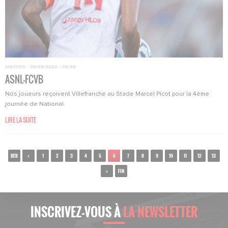
MATCHS
·
06/09/2024 - 09:46
ASNL-FCVB
Nos joueurs reçoivent Villefranche au Stade Marcel Picot pour la 4ème
journée de National.
LIRE LA SUITE
DEB
<
1
2
3
4
5
6
7
8
9
10
11
12
13
>
FIN
INSCRIVEZ-VOUS À
LA NEWSLETTER