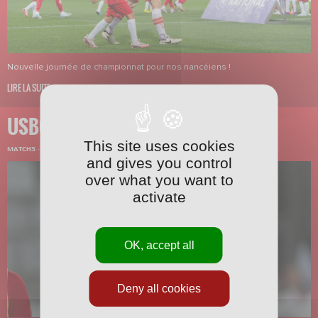
Nouvelle journée de championnat pour nos nancéiens !
LIRE LA SUITE
USBCO-ASNL
This site uses cookies
MATCHS
·
28/09/2024 - 11:52
and gives you control
over what you want to
activate
OK, accept all
Deny all cookies