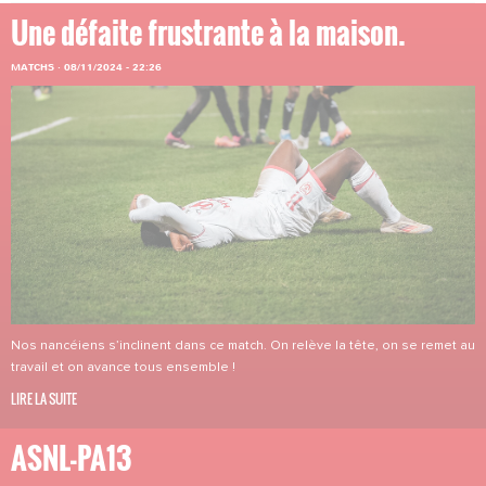
Une défaite frustrante à la maison.
MATCHS
·
08/11/2024 - 22:26
Nos nancéiens s’inclinent dans ce match. On relève la tête, on se remet au
travail et on avance tous ensemble !
LIRE LA SUITE
ASNL-PA13