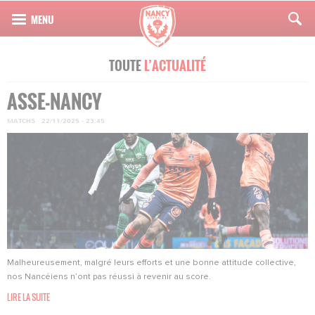
TOUTE
L’ACTUALITÉ
ASSE-NANCY
MATCHS
·
22/11/2025 - 23:45
Malheureusement, malgré leurs efforts et une bonne attitude collective,
nos Nancéiens n’ont pas réussi à revenir au score.
LIRE LA SUITE