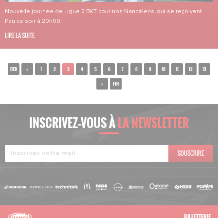
Nouvelle journée de Ligue 2 BKT pour nos Nancéiens, qui se reçoivent
Pau ce soir à 20h00.
LIRE LA SUITE
DEB
<
1
2
3
4
5
6
7
8
9
10
11
12
13
>
FIN
INSCRIVEZ-VOUS À
LA NEWSLETTER
SOUSCRIRE
BILLETTERIE