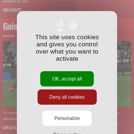
marges ce soir.
LIRE LA SUITE
Guingamp-Nancy
This site uses cookies
MATCHS
·
04/10/2025 - 09:00
and gives you control
over what you want to
activate
OK, accept all
Deny all cookies
Ce vendredi soir, nos Nancéiens se déplaçaient au Roudourou pour
Personalize
affronter l’En Avant Guingamp.
LIRE LA SUITE