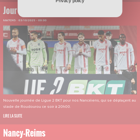
Privacy policy
Jour de match
MATCHS
·
03/10/2025 - 09:00
Nouvelle journée de Ligue 2 BKT pour nos Nancéiens, qui se déplaçent au
stade de Roudourou ce soir à 20h00.
LIRE LA SUITE
Nancy-Reims