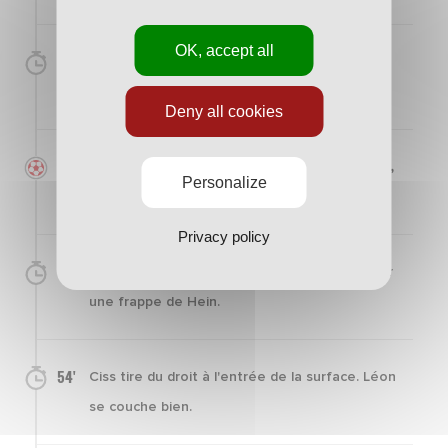
OK, accept all
38'
Constant plonge et stoppe une frappe à ras
de terre de Sakhi.
Deny all cookies
41'
Sur un nouveau corner au premier poteau,
Personalize
Jubal marque de la tête.
Privacy policy
42'
Wooh se jette pour éviter le troisième but sur
une frappe de Hein.
54'
Ciss tire du droit à l'entrée de la surface. Léon
se couche bien.