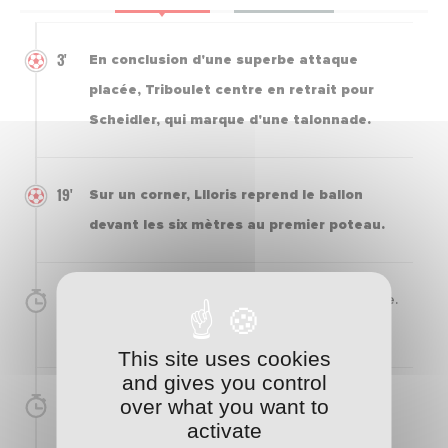
3'
En conclusion d'une superbe attaque
placée, Triboulet centre en retrait pour
Scheidler, qui marque d'une talonnade.
19'
Sur un corner, Llloris reprend le ballon
devant les six mètres au premier poteau.
26'
Sur une remise de Hein, Sakhi frappe de volée.
Constant est idéalement placé.
This site uses cookies
and gives you control
36'
over what you want to
Autret réussit à frapper du gauche dans la
activate
surface. Le ballon passe juste au-dessus.