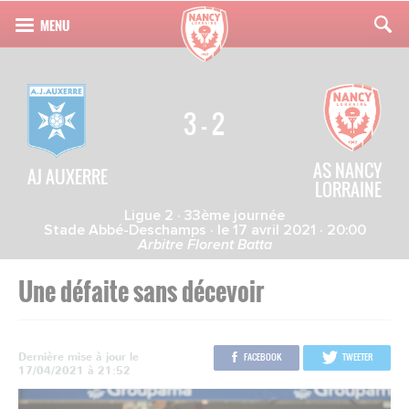
3 - 2
AS NANCY
AJ AUXERRE
LORRAINE
Ligue 2 · 33ème journée
Stade Abbé-Deschamps · le 17 avril 2021 · 20:00
Arbitre Florent Batta
Une défaite sans décevoir
Dernière mise à jour le
FACEBOOK
TWEETER
17/04/2021 à 21:52