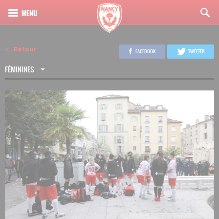
Retour
FACEBOOK
TWEETER
FÉMININES
3
8