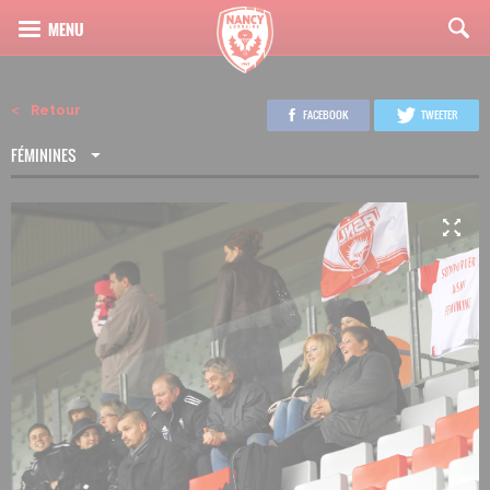
Retour
FACEBOOK
TWEETER
FÉMININES
3
19