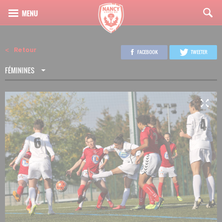
Retour
FACEBOOK
TWEETER
FÉMININES
3
21