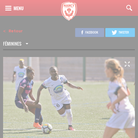
Retour
FACEBOOK
TWEETER
FÉMININES
3
23