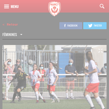
Retour
FACEBOOK
TWEETER
FÉMININES
3
19