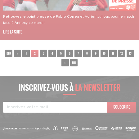
Retrouvez le point-presse de Pablo Correa et Adrien Julloux pour le match
face à Annecy ce mardi !
LIRE LA SUITE
DEB
<
1
2
3
4
5
6
7
8
9
10
11
12
13
>
FIN
INSCRIVEZ-VOUS À
LA NEWSLETTER
SOUSCRIRE