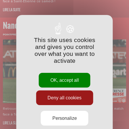
face à Saint-Etienne ce samedi !
LIRE LA SUITE
Nancy-Tomblaine
POINT-PRESSE
·
14/11/2025 - 12:30
This site uses cookies
and gives you control
over what you want to
activate
OK, accept all
Deny all cookies
Retrouvez le point-presse de Pablo Correa et Oumar Sidibé pour le match
face à Tomblaine ce dimanche !
Personalize
LIRE LA SUITE