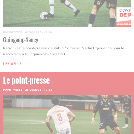
POINT-PRESSE
·
02/10/2025 - 17:30
Guingamp-Nancy
Retrouvez le point-presse de Pablo Correa et Martin Expérience pour le
match face à Guingamp ce vendredi !
LIRE LA SUITE
Le point-presse
POINT-PRESSE
·
25/09/2025 - 17:23