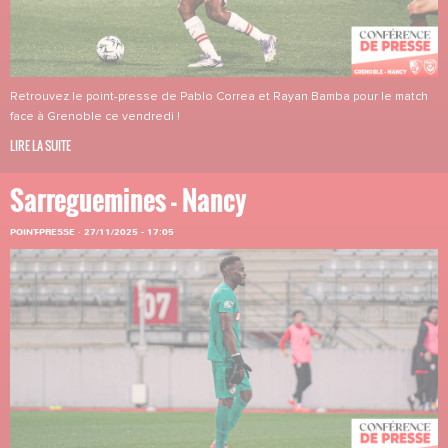
Retrouvez le point-presse de Pablo Correa et Rayan Bamba pour le match
face à Grenoble ce vendredi !
LIRE LA SUITE
Sarreguemines - Nancy
POINT-PRESSE
·
27/11/2025 - 17:05