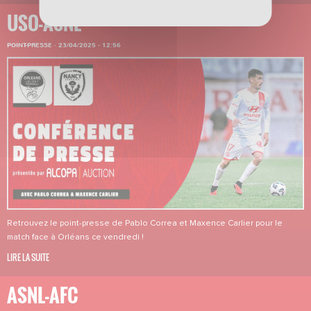
USO-ASNL
POINT-PRESSE
·
23/04/2025 - 12:56
Retrouvez le point-presse de Pablo Correa et Maxence Carlier pour le
match face à Orléans ce vendredi !
LIRE LA SUITE
ASNL-AFC