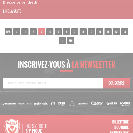
Bresse ce vendredi !
LIRE LA SUITE
DEB
<
1
2
3
4
5
6
7
8
9
10
11
12
13
>
FIN
INSCRIVEZ-VOUS À
LA NEWSLETTER
SOUSCRIRE
BILLETTERIE
QUI S'Y FROTTE
BOUTIQUE
S’Y PIQUE
ENTREPRISES