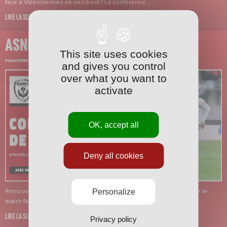
face à Valenciennes ce vendredi ! La conférence...
LIRE LA SUITE
ASNL-NO
This site uses cookies
POINT-PRESSE
·
30/04/2025 - 12:35
and gives you control
over what you want to
activate
OK, accept all
Deny all cookies
Personalize
Retrouvez le point-presse de Pablo Correa et Walid Bouabdeli pour le
match face à Nîmes ce vendredi ! La conférence de...
LIRE LA SUITE
Privacy policy