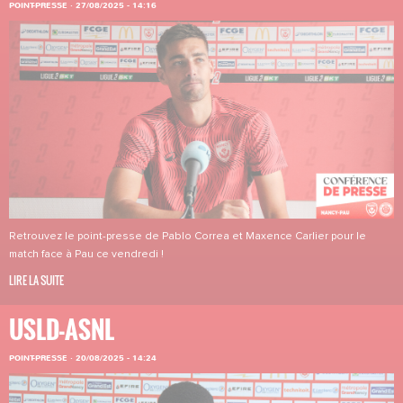
POINT-PRESSE
·
27/08/2025 - 14:16
Retrouvez le point-presse de Pablo Correa et Maxence Carlier pour le
match face à Pau ce vendredi !
LIRE LA SUITE
USLD-ASNL
POINT-PRESSE
·
20/08/2025 - 14:24